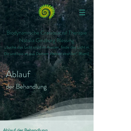
Biodynamische Craniosacral Therapie
Natalia Ginzburg Blessing
„
Suche das Licht nicht im A
u
ssen, finde das Licht in
Dir und l
ass es aus
Deine
m Herzen strahlen“ (Rumi)
Ablauf
der Behandlung
Abla
uf der Behandlung