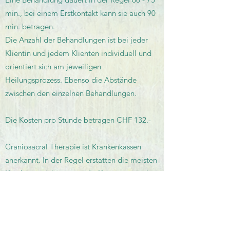
min., bei einem
Erstkontakt kann sie auch 90
min. betragen.
Die Anzahl der Behandlungen ist bei jeder
Klientin und jedem Klienten individuell und
orientiert sich am jeweiligen
Heilungsprozess. Ebenso die Abstände
zwischen den einzelnen Behandlungen.
Die Kosten pro Stunde betragen CHF 132.-
Craniosacral Therapie ist Krankenkassen
anerkannt. In der Regel erstatten die meisten
Krankenversicherungen die Kosten zumindest
teilweise über Ihre Zusatzversicherung im
Bereich Komplementärmedizin.
Bitte klären Sie die K
ostenübernahme mit
Ihrer Krankenversicherung vorgängig ab.