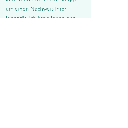
um einen Nachweis Ihrer
Identität. Ich kann Ihnen den
Zugriff auf die Daten
verweigern, wenn ich der
Ansicht bin, dass Ihre Identität
fraglich ist. Bitte beachten Sie,
dass bestimmte Daten aufgrund
anderer gesetzlicher
Verpflichtungen nicht gelöscht
werden können.
Widerruf der Einwilligung
Wenn Sie mit Ihrer Unterschrift